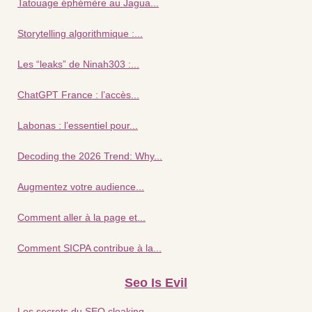
Tatouage éphémère au Jagua...
Storytelling algorithmique :...
Les “leaks” de Ninah303 :...
ChatGPT France : l’accès...
Labonas : l’essentiel pour...
Decoding the 2026 Trend: Why...
Augmentez votre audience...
Comment aller à la page et...
Comment SICPA contribue à la...
Seo Is Evil
Les secrets du SEO cloaking...