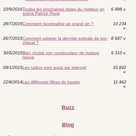
10/9/2016
Toutes les prochaines dates du metteur en
6 998 v.
scène Patrick Piard
28/7/2015
Comment reconnaître un grand vin ?
10 234
v.
26/7/2015
Comment soigner la dermite estivale de son
8 587 v.
cheval ?
30/5/2015
Bien choisir son constructeur de maison
9 310 v.
neuve
09/1/2015
Les radios sont aussi sur internet
15 842
v.
22/8/2014
Les différents filtres de bassin
11 462
v.
Buzz
Blog