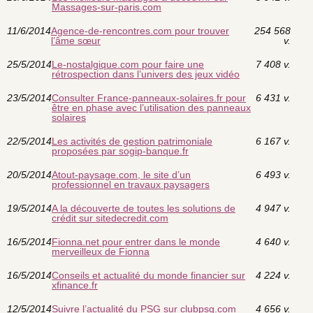
Massages-sur-paris.com
11/6/2014
Agence-de-rencontres.com pour trouver
254 568
l’âme sœur
v.
25/5/2014
Le-nostalgique.com pour faire une
7 408 v.
rétrospection dans l’univers des jeux vidéo
23/5/2014
Consulter France-panneaux-solaires.fr pour
6 431 v.
être en phase avec l’utilisation des panneaux
solaires
22/5/2014
Les activités de gestion patrimoniale
6 167 v.
proposées par sogip-banque.fr
20/5/2014
Atout-paysage.com, le site d’un
6 493 v.
professionnel en travaux paysagers
19/5/2014
A la découverte de toutes les solutions de
4 947 v.
crédit sur sitedecredit.com
16/5/2014
Fionna.net pour entrer dans le monde
4 640 v.
merveilleux de Fionna
16/5/2014
Conseils et actualité du monde financier sur
4 224 v.
xfinance.fr
12/5/2014
Suivre l’actualité du PSG sur clubpsg.com
4 656 v.