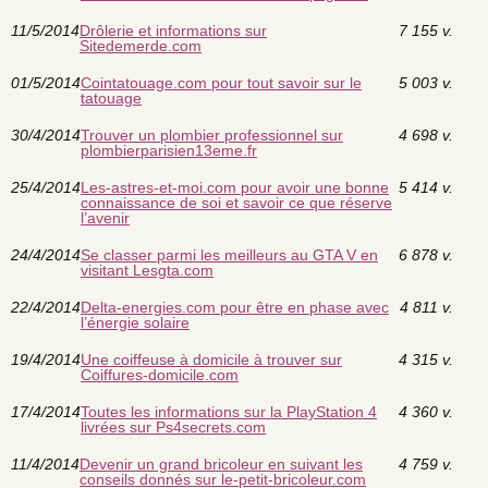
11/5/2014
Drôlerie et informations sur
7 155 v.
Sitedemerde.com
01/5/2014
Cointatouage.com pour tout savoir sur le
5 003 v.
tatouage
30/4/2014
Trouver un plombier professionnel sur
4 698 v.
plombierparisien13eme.fr
25/4/2014
Les-astres-et-moi.com pour avoir une bonne
5 414 v.
connaissance de soi et savoir ce que réserve
l’avenir
24/4/2014
Se classer parmi les meilleurs au GTA V en
6 878 v.
visitant Lesgta.com
22/4/2014
Delta-energies.com pour être en phase avec
4 811 v.
l’énergie solaire
19/4/2014
Une coiffeuse à domicile à trouver sur
4 315 v.
Coiffures-domicile.com
17/4/2014
Toutes les informations sur la PlayStation 4
4 360 v.
livrées sur Ps4secrets.com
11/4/2014
Devenir un grand bricoleur en suivant les
4 759 v.
conseils donnés sur le-petit-bricoleur.com