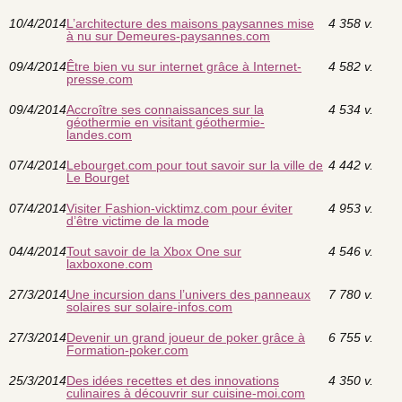
10/4/2014
L’architecture des maisons paysannes mise
4 358 v.
à nu sur Demeures-paysannes.com
09/4/2014
Être bien vu sur internet grâce à Internet-
4 582 v.
presse.com
09/4/2014
Accroître ses connaissances sur la
4 534 v.
géothermie en visitant géothermie-
landes.com
07/4/2014
Lebourget.com pour tout savoir sur la ville de
4 442 v.
Le Bourget
07/4/2014
Visiter Fashion-vicktimz.com pour éviter
4 953 v.
d’être victime de la mode
04/4/2014
Tout savoir de la Xbox One sur
4 546 v.
laxboxone.com
27/3/2014
Une incursion dans l’univers des panneaux
7 780 v.
solaires sur solaire-infos.com
27/3/2014
Devenir un grand joueur de poker grâce à
6 755 v.
Formation-poker.com
25/3/2014
Des idées recettes et des innovations
4 350 v.
culinaires à découvrir sur cuisine-moi.com