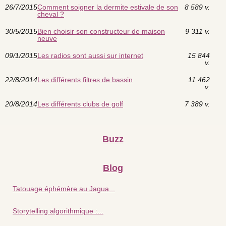
26/7/2015
Comment soigner la dermite estivale de son
8 589 v.
cheval ?
30/5/2015
Bien choisir son constructeur de maison
9 311 v.
neuve
09/1/2015
Les radios sont aussi sur internet
15 844
v.
22/8/2014
Les différents filtres de bassin
11 462
v.
20/8/2014
Les différents clubs de golf
7 389 v.
Buzz
Blog
Tatouage éphémère au Jagua...
Storytelling algorithmique :...