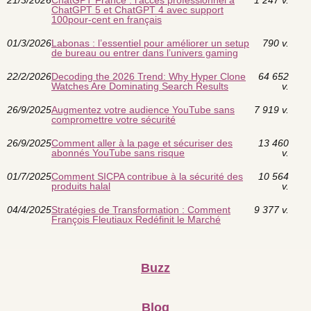
ChatGPT 5 et ChatGPT 4 avec support
100pour-cent en français
01/3/2026
Labonas : l’essentiel pour améliorer un setup
790 v.
de bureau ou entrer dans l’univers gaming
22/2/2026
Decoding the 2026 Trend: Why Hyper Clone
64 652
Watches Are Dominating Search Results
v.
26/9/2025
Augmentez votre audience YouTube sans
7 919 v.
compromettre votre sécurité
26/9/2025
Comment aller à la page et sécuriser des
13 460
abonnés YouTube sans risque
v.
01/7/2025
Comment SICPA contribue à la sécurité des
10 564
produits halal
v.
04/4/2025
Stratégies de Transformation : Comment
9 377 v.
François Fleutiaux Redéfinit le Marché
Buzz
Blog