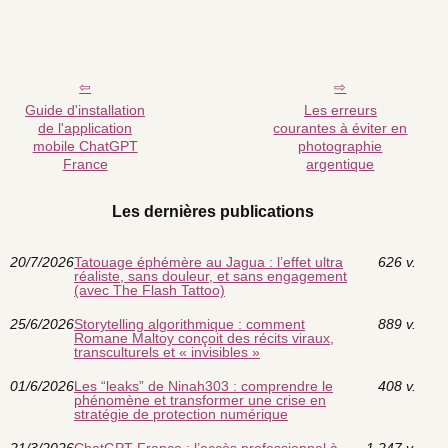
Guide d'installation
Les erreurs
de l'application
courantes à éviter en
mobile ChatGPT
photographie
France
argentique
Les dernières publications
20/7/2026
Tatouage éphémère au Jagua : l’effet ultra
626 v.
réaliste, sans douleur, et sans engagement
(avec The Flash Tattoo)
25/6/2026
Storytelling algorithmique : comment
889 v.
Romane Maltoy conçoit des récits viraux,
transculturels et « invisibles »
01/6/2026
Les “leaks” de Ninah303 : comprendre le
408 v.
phénomène et transformer une crise en
stratégie de protection numérique
21/3/2026
ChatGPT France : l’accès professionnel à
1 247 v.