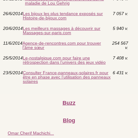
maladie de Lou Gehrig
26/6/2014
Les bijoux les plus tendance exposés sur
7 057 v.
Histoire-de-bijoux.com
20/6/2014
Les meilleurs massages à découvrir sur
5 940 v.
Massages-sur-paris.com
11/6/2014
Agence-de-rencontres.com pour trouver
254 567
l’âme sœur
v.
25/5/2014
Le-nostalgique.com pour faire une
7 408 v.
rétrospection dans l’univers des jeux vidéo
23/5/2014
Consulter France-panneaux-solaires.fr pour
6 431 v.
être en phase avec l’utilisation des panneaux
solaires
Buzz
Blog
Omar Cherif Machichi...