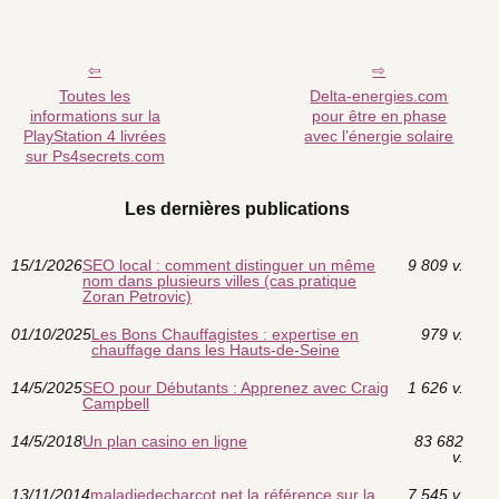
Toutes les
Delta-energies.com
informations sur la
pour être en phase
PlayStation 4 livrées
avec l’énergie solaire
sur Ps4secrets.com
Les dernières publications
15/1/2026
SEO local : comment distinguer un même
9 809 v.
nom dans plusieurs villes (cas pratique
Zoran Petrovic)
01/10/2025
Les Bons Chauffagistes : expertise en
979 v.
chauffage dans les Hauts-de-Seine
14/5/2025
SEO pour Débutants : Apprenez avec Craig
1 626 v.
Campbell
14/5/2018
Un plan casino en ligne
83 682
v.
13/11/2014
maladiedecharcot.net la référence sur la
7 545 v.