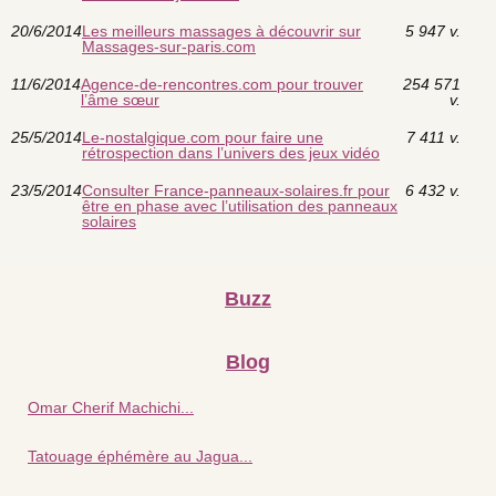
20/6/2014
Les meilleurs massages à découvrir sur
5 947 v.
Massages-sur-paris.com
11/6/2014
Agence-de-rencontres.com pour trouver
254 571
l’âme sœur
v.
25/5/2014
Le-nostalgique.com pour faire une
7 411 v.
rétrospection dans l’univers des jeux vidéo
23/5/2014
Consulter France-panneaux-solaires.fr pour
6 432 v.
être en phase avec l’utilisation des panneaux
solaires
Buzz
Blog
Omar Cherif Machichi...
Tatouage éphémère au Jagua...