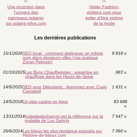
Une incursion dans
Visiter Fashion-
l’univers des
vicktimz.com pour
panneaux solaires
éviter d’être victime
sur solaire-infos.com
de la mode
Les dernières publications
15/1/2026
SEO local : comment distinguer un même
9 818 v.
nom dans plusieurs villes (cas pratique
Zoran Petrovic)
01/10/2025
Les Bons Chauffagistes : expertise en
983 v.
chauffage dans les Hauts-de-Seine
14/5/2025
SEO pour Débutants : Apprenez avec Craig
1 631 v.
Campbell
14/5/2018
Un plan casino en ligne
83 688
v.
13/11/2014
maladiedecharcot.net la référence sur la
7 547 v.
maladie de Lou Gehrig
26/6/2014
Les bijoux les plus tendance exposés sur
7 060 v.
Histoire-de-bijoux.com